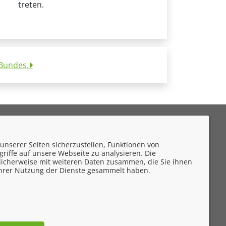
treten.
 Bundes.
eedback
unserer Seiten sicherzustellen, Funktionen von
mpressum
riffe auf unsere Webseite zu analysieren. Die
licherweise mit weiteren Daten zusammen, die Sie ihnen
atenschutzerklärung
 Ihrer Nutzung der Dienste gesammelt haben.
ontakt
rrierefreiheit