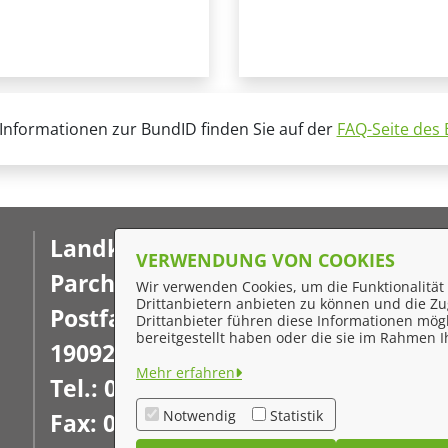
Informationen zur BundID finden Sie auf der
FAQ-Seite des
Landkreis Ludwigslust-
F
VERWENDUNG VON COOKIES
Parchim
Wir verwenden Cookies, um die Funktionalität 
I
Drittanbietern anbieten zu können und die Zug
Postfach 16 02 20
Drittanbieter führen diese Informationen mög
D
bereitgestellt haben oder die sie im Rahmen
19092 Schwerin
K
Mehr erfahren
Tel.: 03871 722-0
Ba
Notwendig
Statistik
Fax: 03871 722-77-7777