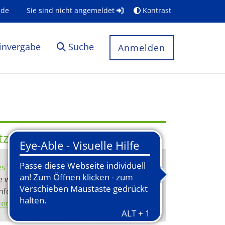
.de
Sie sind nicht angemeldet
Kontrast
invergabe
Suche
Anmelden
utzung der BundID
es Videos
wird Ihnen das Video angezeigt
e wird an
https://www.youtube.com
 Informationen entnehmen Sie unserer
enschutzerklärung
.