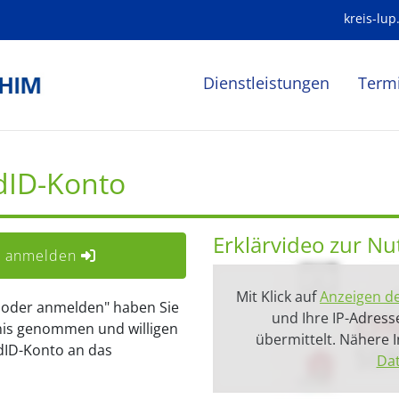
kreis-lup
Dienstleistungen
Term
dID-Konto
Erklärvideo zur N
er anmelden
Mit Klick auf
Anzeigen d
n oder anmelden" haben Sie
und Ihre IP-Adress
is genommen und willigen
übermittelt. Nähere
dID-Konto an das
Dat