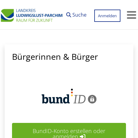
Zum Hauptinhalt springen
Suche
Anmelden
M
Bürgerinnen & Bürger
BundID-Konto erstellen oder
anmelden