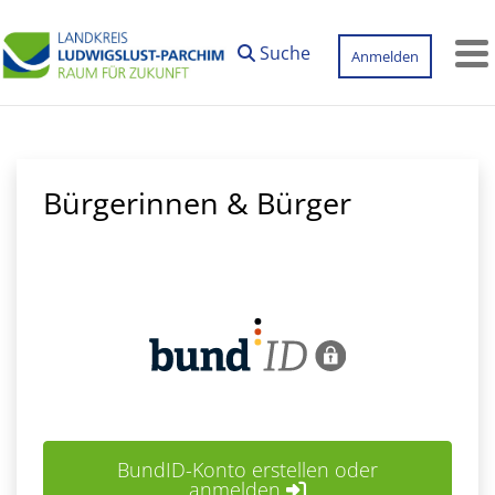
Zum Hauptinhalt springen
Suche
Anmelden
M
Bürgerinnen & Bürger
BundID-Konto erstellen oder
anmelden