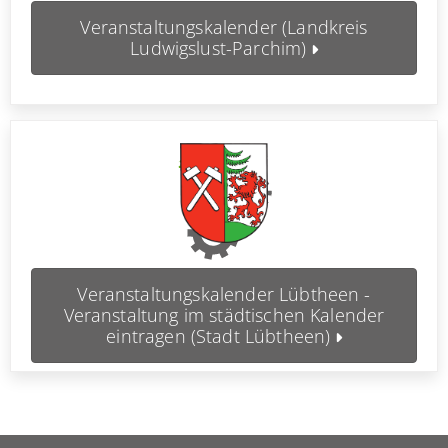
Veranstaltungskalender (Landkreis
Ludwigslust-Parchim)
Veranstaltungskalender Lübtheen -
Veranstaltung im städtischen Kalender
eintragen (Stadt Lübtheen)