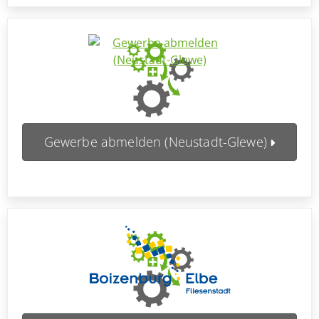
Gewerbe abmelden (Neustadt-Glewe)