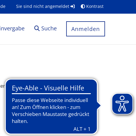
.de
Sie sind nicht angemeldet
Kontrast
invergabe
Suche
Anmelden
 Bitte wählen Sie Ihr Serviceportal aus.