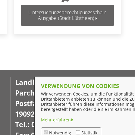
Untersuchungsberechtigungsschein
Ausgabe (Stadt Lübtheen)
Landkreis Ludwigslust-
F
VERWENDUNG VON COOKIES
Parchim
Wir verwenden Cookies, um die Funktionalität 
I
Drittanbietern anbieten zu können und die Zug
Postfach 16 02 20
Drittanbieter führen diese Informationen mög
D
bereitgestellt haben oder die sie im Rahmen
19092 Schwerin
K
Mehr erfahren
Tel.: 03871 722-0
Ba
Notwendig
Statistik