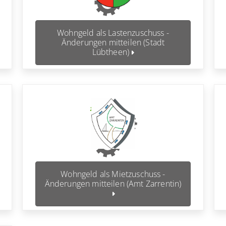
Wohngeld als Lastenzuschuss -
Änderungen mitteilen (Stadt
Lübtheen)
Wohngeld als Mietzuschuss -
Änderungen mitteilen (Amt Zarrentin)