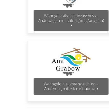
Wohngeld als Lastenzuschuss -
Änderungen mitteilen (Amt Zarrentin)
Wohngeld als Lastenzuschuss –
Änderung mitteilen (Grabow)