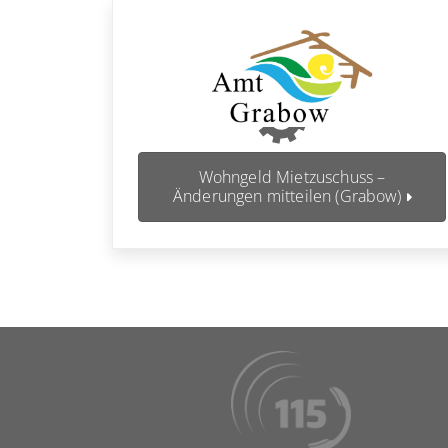
Wohngeld Mietzuschuss –
Änderungen mitteilen (Grabow)