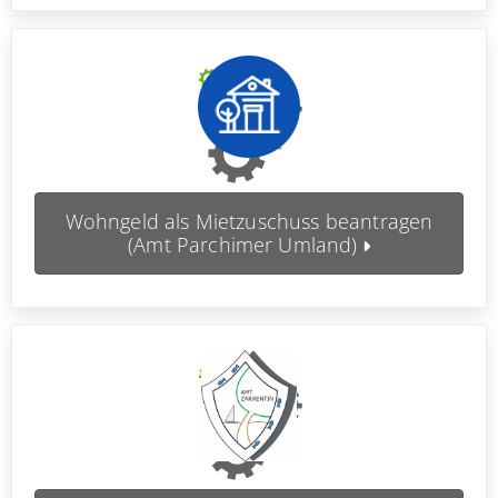
Wohngeld als Mietzuschuss beantragen
(Amt Parchimer Umland)