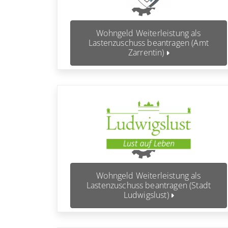
Wohngeld Weiterleistung als
Lastenzuschuss beantragen (Amt
Zarrentin)
Wohngeld Weiterleistung als
Lastenzuschuss beantragen (Stadt
Ludwigslust)