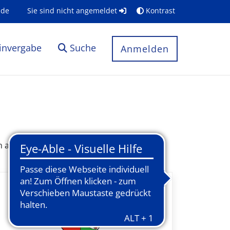
.de
Sie sind nicht angemeldet
Kontrast
invergabe
Suche
Anmelden
angeboten. Bitte wählen Sie Ihr