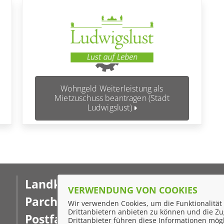
Wohngeld Weiterleistung als
Mietzuschuss beantragen (Stadt
Ludwigslust)
Landkreis Ludwigslust-
F
VERWENDUNG VON COOKIES
Parchim
Wir verwenden Cookies, um die Funktionalität 
I
Drittanbietern anbieten zu können und die Zug
Postfach 16 02 20
Drittanbieter führen diese Informationen mög