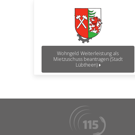
Wohngeld Weiterleistung als
Mietzuschuss beantragen (Stadt
Lübtheen)