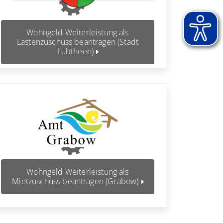
Wohngeld Weiterleistung als
Lastenzuschuss beantragen (Stadt
Lübtheen)
Wohngeld Weiterleistung als
Mietzuschuss beantragen (Grabow)