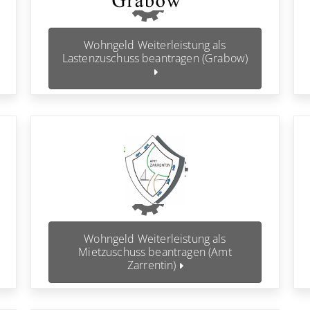
Wohngeld Weiterleistung als
Lastenzuschuss beantragen (Grabow)
Wohngeld Weiterleistung als
Mietzuschuss beantragen (Amt
Zarrentin)