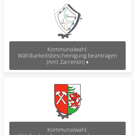
Kommunalwahl:
Wählbarkeitsbescheinigung beantragen
(Amt Zarrentin)
Kommunalwahl: