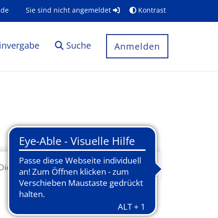
.de
Sie sind nicht angemeldet
Kontrast
invergabe
Suche
Anmelden
Dienstleistungen