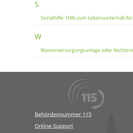
S
Sozialhilfe: Hilfe zum Lebensunterhalt f
W
Wasserversorgungsanlage oder Nichttrin
Behördennummer 115
Online-Support