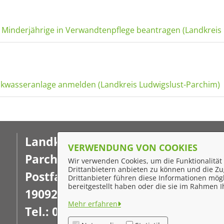
ür Minderjährige in Verwandtenpflege beantragen (Landkreis
kwasseranlage anmelden (Landkreis Ludwigslust-Parchim)
Landkreis Ludwigslust-
F
VERWENDUNG VON COOKIES
Parchim
Wir verwenden Cookies, um die Funktionalität 
I
Drittanbietern anbieten zu können und die Zug
Postfach 16 02 20
Drittanbieter führen diese Informationen mög
D
bereitgestellt haben oder die sie im Rahmen
19092 Schwerin
K
Mehr erfahren
Tel.: 03871 722-0
Ba