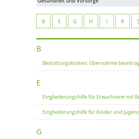
B
E
G
H
I
R
B
Bestattungskosten: Übernahme beantrage
E
Eingliederungshilfe für Erwachsene mit 
Eingliederungshilfe für Kinder und Juge
G