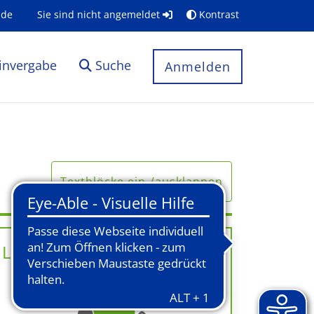
.de
Sie sind nicht angemeldet
Kontrast
invergabe
Suche
Anmelden
Textblöcke ein-/ausklappen
Links & Onlinedienste