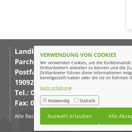
Landkreis Ludwigslust-
F
VERWENDUNG VON COOKIES
Parchim
Wir verwenden Cookies, um die Funktionalität 
I
Drittanbietern anbieten zu können und die Zug
Postfach 16 02 20
Drittanbieter führen diese Informationen mög
D
bereitgestellt haben oder die sie im Rahmen
19092 Schwerin
K
Mehr erfahren
Tel.: 03871 722-0
Ba
Notwendig
Statistik
Fax: 03871 722-77-7777
Alle Rechte vorbehalten
Auswahl erlauben
Alle Akze