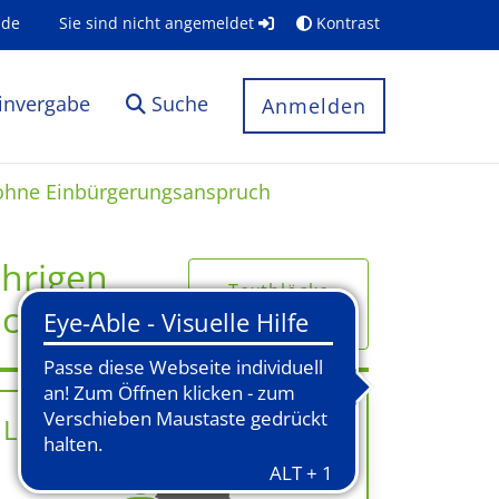
.de
Sie sind nicht angemeldet
Kontrast
invergabe
Suche
Anmelden
 ohne Einbürgerungsanspruch
ährigen
Textblöcke
uch
ein-/ausklappen
Links & Onlinedienste