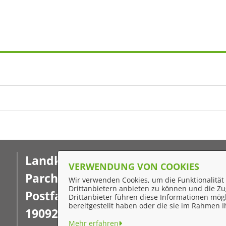
Landkreis Ludwigslust-
F
VERWENDUNG VON COOKIES
Parchim
Wir verwenden Cookies, um die Funktionalität 
I
Drittanbietern anbieten zu können und die Zug
Postfach 16 02 20
Drittanbieter führen diese Informationen mög
D
bereitgestellt haben oder die sie im Rahmen
19092 Schwerin
K
Mehr erfahren