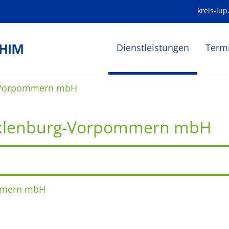
kreis-lup
Dienstleistungen
Term
g-Vorpommern mbH
cklenburg-Vorpommern mbH
ommern mbH