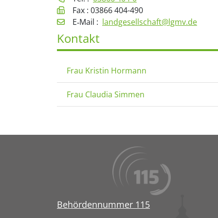
Fax : 03866 404-490
E‑Mail :
landgesellschaft@lgmv.de
Kontakt
Frau Kristin Hormann
Frau Claudia Simmen
Behördennummer 115