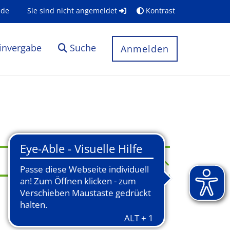
.de
Sie sind nicht angemeldet
Kontrast
invergabe
Suche
Anmelden