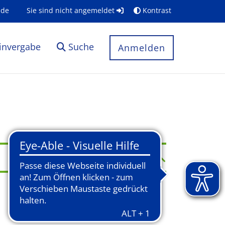
.de
Sie sind nicht angemeldet
Kontrast
invergabe
Suche
Anmelden