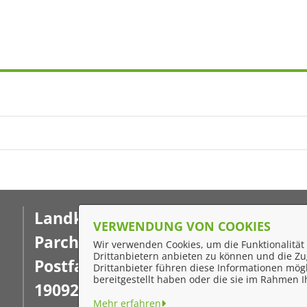
Landkreis Ludwigslust-
F
VERWENDUNG VON COOKIES
Parchim
Wir verwenden Cookies, um die Funktionalität 
I
Drittanbietern anbieten zu können und die Zug
Postfach 16 02 20
Drittanbieter führen diese Informationen mög
D
bereitgestellt haben oder die sie im Rahmen
19092 Schwerin
K
Mehr erfahren