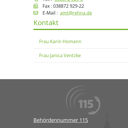
Fax : 038872 929-22
E‑Mail :
amt@rehna.de
Kontakt
Frau Karin Homann
Frau Janica Ventzke
Behördennummer 115