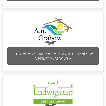
Hundesteuermarke - Antrag auf Ersatz bei
Verlust (Grabow)