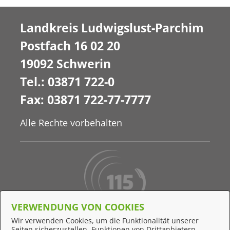
Landkreis Ludwigslust-Parchim
Postfach 16 02 20
19092 Schwerin
Tel.: 03871 722-0
Fax: 03871 722-77-7777
Alle Rechte vorbehalten
VERWENDUNG VON COOKIES
Behördennummer 115
Wir verwenden Cookies, um die Funktionalität unserer
Seiten sicherzustellen, Funktionen von Drittanbietern