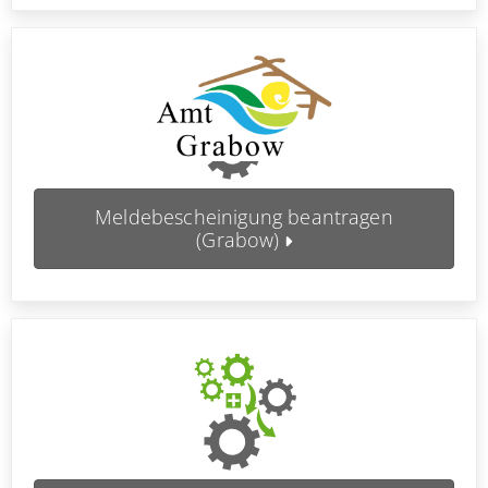
Meldebescheinigung beantragen
(Grabow)