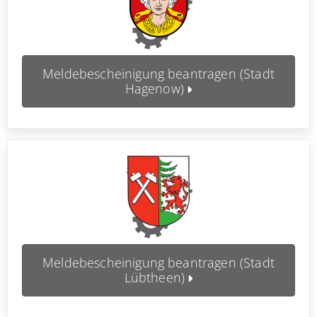
Meldebescheinigung beantragen (Stadt
Hagenow)
Meldebescheinigung beantragen (Stadt
Lübtheen)