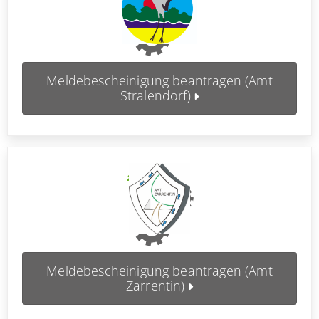
Meldebescheinigung beantragen (Amt
Stralendorf)
Meldebescheinigung beantragen (Amt
Zarrentin)