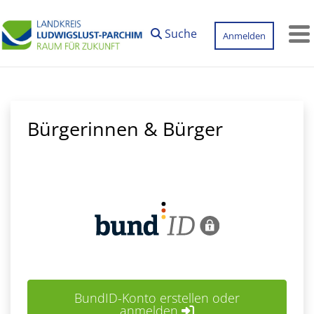
Zum Hauptinhalt springen
Suche
Anmelden
M
Bürgerinnen & Bürger
BundID-Konto erstellen oder
anmelden