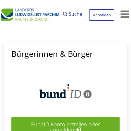
Zum Hauptinhalt springen
Suche
Anmelden
M
Bürgerinnen & Bürger
BundID-Konto erstellen oder
anmelden