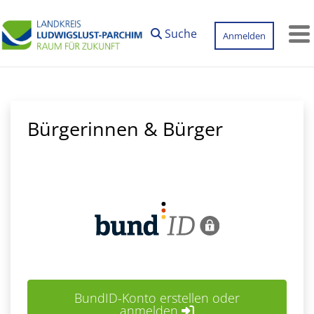
Zum Hauptinhalt springen
Suche
Anmelden
M
Bürgerinnen & Bürger
BundID-Konto erstellen oder
anmelden