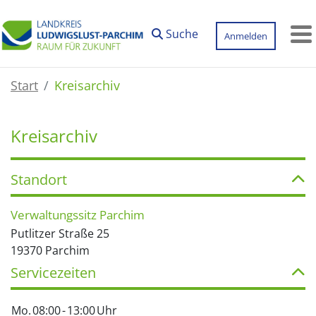
Zum Hauptinhalt springen
Suche
Anmelden
M
Start
Kreisarchiv
Kreisarchiv
Standort
Verwaltungssitz Parchim
Putlitzer Straße 25
19370 Parchim
Servicezeiten
Mo.
08:00
-
13:00
Uhr