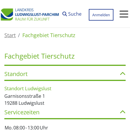
Zum Hauptinhalt springen
Suche
Anmelden
M
Start
Fachgebiet Tierschutz
Fachgebiet Tierschutz
Standort
Standort Ludwigslust
Garnisonsstraße 1
19288 Ludwigslust
Servicezeiten
Mo.
08:00
-
13:00
Uhr